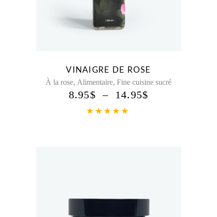
VINAIGRE DE ROSE
,
,
À la rose
Alimentaire
Fine cuisine sucré
8.95
$
–
14.95
$
Note
5.00
sur 5