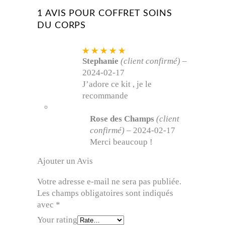
1 AVIS POUR
COFFRET SOINS
DU CORPS
Note
5
sur 5
Stephanie
(client confirmé)
–
2024-02-17
J’adore ce kit , je le
recommande
Rose des Champs
(client
confirmé)
–
2024-02-17
Merci beaucoup !
Ajouter un Avis
Votre adresse e-mail ne sera pas publiée.
Les champs obligatoires sont indiqués
avec
*
Your rating