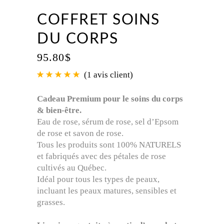
COFFRET SOINS
DU CORPS
95.80
$
(
1
avis client)
Noté
1
5.00
sur 5
basé
Cadeau Premium pour le s
oins du corps
sur
& bien-être.
notation
client
Eau de rose, sérum de rose, sel d’Epsom
de rose et savon de rose.
Tous les produits sont 100% NATURELS
et fabriqués avec des pétales de rose
cultivés au Québec.
Idéal pour tous les types de peaux,
incluant les peaux matures, sensibles et
grasses.