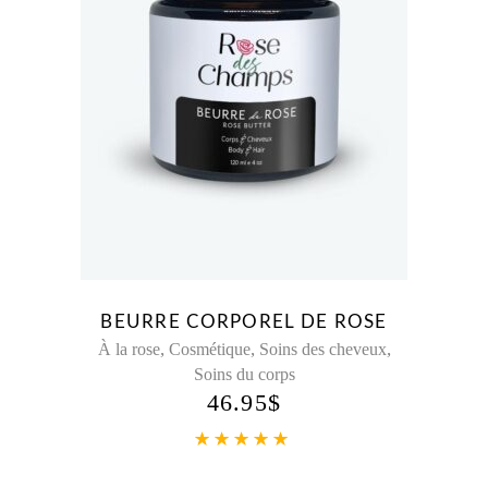
BEURRE CORPOREL DE ROSE
,
,
,
À la rose
Cosmétique
Soins des cheveux
Soins du corps
46.95
$
Note
5.00
sur 5