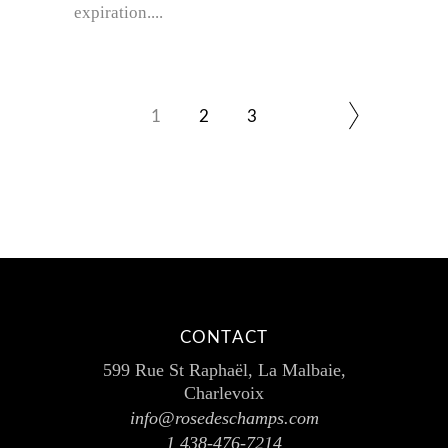
expiration.
1
2
3
CONTACT
599 Rue St Raphaël, La Malbaie,
Charlevoix
info@rosedeschamps.com
1 438-476-7214