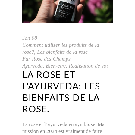
Jan
08
Comment utiliser les produits de la
rose?
,
Les bienfaits de la rose
Par
Rose des Champs
Ayurveda
,
Bien-être
,
Réalisation de soi
LA ROSE ET
L’AYURVEDA: LES
BIENFAITS DE LA
ROSE.
La rose et l’ayurveda en symbiose. Ma
mission en 2024 est vraiment de faire